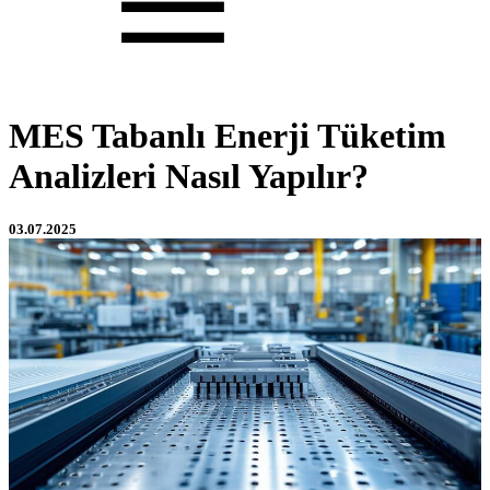
MES Tabanlı Enerji Tüketim
Analizleri Nasıl Yapılır?
03.07.2025