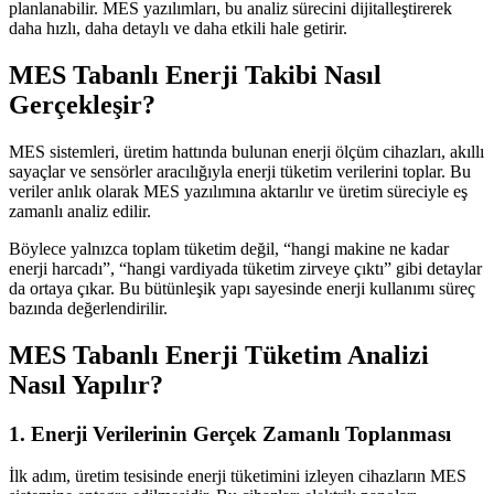
planlanabilir. MES yazılımları, bu analiz sürecini dijitalleştirerek
daha hızlı, daha detaylı ve daha etkili hale getirir.
MES Tabanlı Enerji Takibi Nasıl
Gerçekleşir?
MES sistemleri, üretim hattında bulunan enerji ölçüm cihazları, akıllı
sayaçlar ve sensörler aracılığıyla enerji tüketim verilerini toplar. Bu
veriler anlık olarak MES yazılımına aktarılır ve üretim süreciyle eş
zamanlı analiz edilir.
Böylece yalnızca toplam tüketim değil, “hangi makine ne kadar
enerji harcadı”, “hangi vardiyada tüketim zirveye çıktı” gibi detaylar
da ortaya çıkar. Bu bütünleşik yapı sayesinde enerji kullanımı süreç
bazında değerlendirilir.
MES Tabanlı Enerji Tüketim Analizi
Nasıl Yapılır?
1. Enerji Verilerinin Gerçek Zamanlı Toplanması
İlk adım, üretim tesisinde enerji tüketimini izleyen cihazların MES