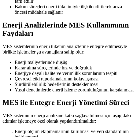
fark edilir
Bakım süreçleri enerji tüketimiyle ilişkilendirilerek arıza
öncesi müdahale sağlanır
Enerji Analizlerinde MES Kullanımının
Faydaları
MES sistemlerinin enerji tüketim analizlerine entegre edilmesiyle
birlikte işletmeler şu avantajlara sahip olur:
Enerji maliyetlerinde düşüş
Karar alma süreçlerinde hız ve doğruluk
Enerjiye dayalı kalite ve verimlilik sorunlarının tespiti
Çevresel etki raporlamalarının kolaylaşması
Sürdürülebilirlik hedeflerinin desteklenmesi
Yasal denetimlerde enerji izleme zorunluluğunun karşılanması
MES ile Entegre Enerji Yönetimi Süreci
MES sisteminin enerji analizine katkı sağlayabilmesi için aşağıdaki
adımlar işletmeye özel olarak yapılandırılmalıdır:
Enerji ölçüm ekipmanlarının kurulması ve veri standardının
belirlenmesi