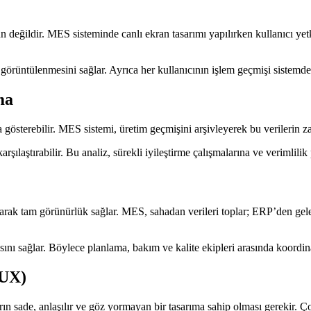
un değildir. MES sisteminde canlı ekran tasarımı yapılırken kullanıcı yet
 görüntülenmesini sağlar. Ayrıca her kullanıcının işlem geçmişi sistemde k
ma
gösterebilir. MES sistemi, üretim geçmişini arşivleyerek bu verilerin zam
ılaştırabilir. Bu analiz, sürekli iyileştirme çalışmalarına ve verimlilik
arak tam görünürlük sağlar. MES, sahadan verileri toplar; ERP’den gelen 
sını sağlar. Böylece planlama, bakım ve kalite ekipleri arasında koordin
(UX)
arın sade, anlaşılır ve göz yormayan bir tasarıma sahip olması gerekir. Ç