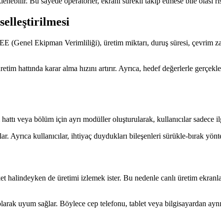
enebilir. Bu sayede operatörler, ekranı sürekli takip etmese bile olası r
elleştirilmesi
E (Genel Ekipman Verimliliği), üretim miktarı, duruş süresi, çevrim zam
üretim hattında karar alma hızını artırır. Ayrıca, hedef değerlerle gerçek
attı veya bölüm için ayrı modüller oluşturularak, kullanıcılar sadece ilgi
. Ayrıca kullanıcılar, ihtiyaç duydukları bileşenleri sürükle-bırak yönt
ket halindeyken de üretimi izlemek ister. Bu nedenle canlı üretim ekra
arak uyum sağlar. Böylece cep telefonu, tablet veya bilgisayardan aynı 