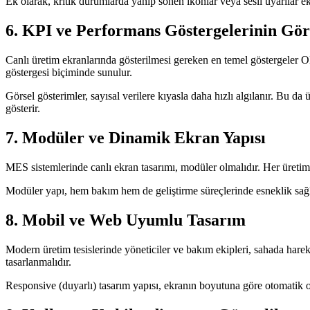
Ek olarak, kritik durumlarda yanıp sönen ikonlar veya sesli uyarılar ekl
6. KPI ve Performans Göstergelerinin Görs
Canlı üretim ekranlarında gösterilmesi gereken en temel göstergeler OE
göstergesi biçiminde sunulur.
Görsel gösterimler, sayısal verilere kıyasla daha hızlı algılanır. Bu da 
gösterir.
7. Modüler ve Dinamik Ekran Yapısı
MES sistemlerinde canlı ekran tasarımı, modüler olmalıdır. Her üretim h
Modüler yapı, hem bakım hem de geliştirme süreçlerinde esneklik sağlar
8. Mobil ve Web Uyumlu Tasarım
Modern üretim tesislerinde yöneticiler ve bakım ekipleri, sahada hare
tasarlanmalıdır.
Responsive (duyarlı) tasarım yapısı, ekranın boyutuna göre otomatik ol