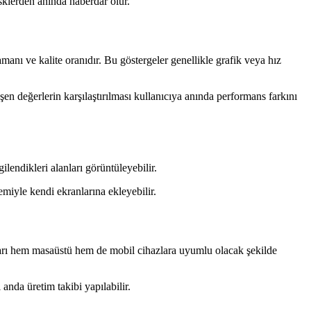
isklerden anında haberdar olur.
anı ve kalite oranıdır. Bu göstergeler genellikle grafik veya hız
leşen değerlerin karşılaştırılması kullanıcıya anında performans farkını
lendikleri alanları görüntüleyebilir.
emiyle kendi ekranlarına ekleyebilir.
nları hem masaüstü hem de mobil cihazlara uyumlu olacak şekilde
anda üretim takibi yapılabilir.