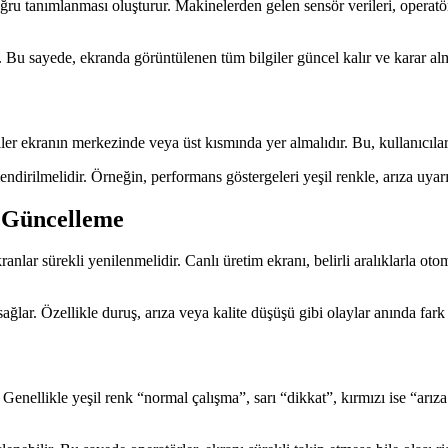
ru tanımlanması oluşturur. Makinelerden gelen sensör verileri, operatör
 Bu sayede, ekranda görüntülenen tüm bilgiler güncel kalır ve karar alm
iler ekranın merkezinde veya üst kısmında yer almalıdır. Bu, kullanıcılar
irilmelidir. Örneğin, performans göstergeleri yeşil renkle, arıza uyarıla
k Güncelleme
anlar sürekli yenilenmelidir. Canlı üretim ekranı, belirli aralıklarla ot
ğlar. Özellikle duruş, arıza veya kalite düşüşü gibi olaylar anında fark ed
enellikle yeşil renk “normal çalışma”, sarı “dikkat”, kırmızı ise “arıza