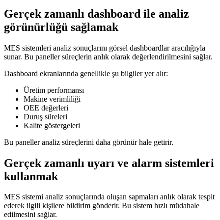
Gerçek zamanlı dashboard ile analiz
görünürlüğü sağlamak
MES sistemleri analiz sonuçlarını görsel dashboardlar aracılığıyla
sunar. Bu paneller süreçlerin anlık olarak değerlendirilmesini sağlar.
Dashboard ekranlarında genellikle şu bilgiler yer alır:
Üretim performansı
Makine verimliliği
OEE değerleri
Duruş süreleri
Kalite göstergeleri
Bu paneller analiz süreçlerini daha görünür hale getirir.
Gerçek zamanlı uyarı ve alarm sistemleri
kullanmak
MES sistemi analiz sonuçlarında oluşan sapmaları anlık olarak tespit
ederek ilgili kişilere bildirim gönderir. Bu sistem hızlı müdahale
edilmesini sağlar.