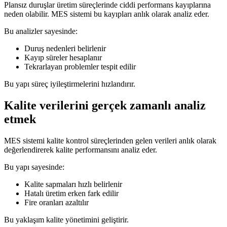
Plansız duruşlar üretim süreçlerinde ciddi performans kayıplarına
neden olabilir. MES sistemi bu kayıpları anlık olarak analiz eder.
Bu analizler sayesinde:
Duruş nedenleri belirlenir
Kayıp süreler hesaplanır
Tekrarlayan problemler tespit edilir
Bu yapı süreç iyileştirmelerini hızlandırır.
Kalite verilerini gerçek zamanlı analiz
etmek
MES sistemi kalite kontrol süreçlerinden gelen verileri anlık olarak
değerlendirerek kalite performansını analiz eder.
Bu yapı sayesinde:
Kalite sapmaları hızlı belirlenir
Hatalı üretim erken fark edilir
Fire oranları azaltılır
Bu yaklaşım kalite yönetimini geliştirir.