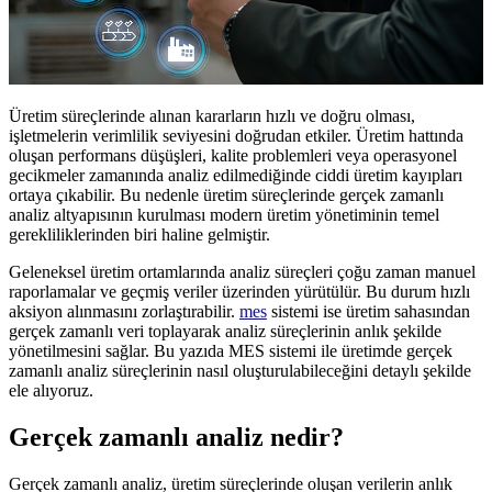
Üretim süreçlerinde alınan kararların hızlı ve doğru olması,
işletmelerin verimlilik seviyesini doğrudan etkiler. Üretim hattında
oluşan performans düşüşleri, kalite problemleri veya operasyonel
gecikmeler zamanında analiz edilmediğinde ciddi üretim kayıpları
ortaya çıkabilir. Bu nedenle üretim süreçlerinde gerçek zamanlı
analiz altyapısının kurulması modern üretim yönetiminin temel
gerekliliklerinden biri haline gelmiştir.
Geleneksel üretim ortamlarında analiz süreçleri çoğu zaman manuel
raporlamalar ve geçmiş veriler üzerinden yürütülür. Bu durum hızlı
aksiyon alınmasını zorlaştırabilir.
mes
sistemi ise üretim sahasından
gerçek zamanlı veri toplayarak analiz süreçlerinin anlık şekilde
yönetilmesini sağlar. Bu yazıda MES sistemi ile üretimde gerçek
zamanlı analiz süreçlerinin nasıl oluşturulabileceğini detaylı şekilde
ele alıyoruz.
Gerçek zamanlı analiz nedir?
Gerçek zamanlı analiz, üretim süreçlerinde oluşan verilerin anlık