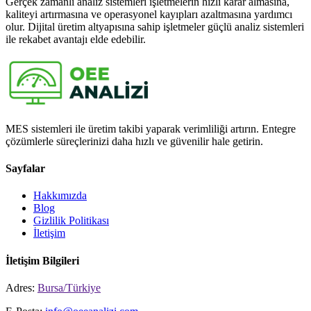
Gerçek zamanlı analiz sistemleri işletmelerin hızlı karar almasına,
kaliteyi artırmasına ve operasyonel kayıpları azaltmasına yardımcı
olur. Dijital üretim altyapısına sahip işletmeler güçlü analiz sistemleri
ile rekabet avantajı elde edebilir.
MES sistemleri ile üretim takibi yaparak verimliliği artırın. Entegre
çözümlerle süreçlerinizi daha hızlı ve güvenilir hale getirin.
Sayfalar
Hakkımızda
Blog
Gizlilik Politikası
İletişim
İletişim Bilgileri
Adres:
Bursa/Türkiye