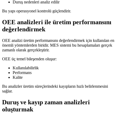
Duruş nedenleri analiz edilir
Bu yapı operasyonel kontrolü güçlendirir.
OEE analizleri ile üretim performansını
değerlendirmek
OEE analizi üretim performansını değerlendirmek için kullanılan en
önemli yöntemlerden biridir. MES sistemi bu hesaplamaları gerçek
zamanlı olarak gerçekleştirir.
OEE üç temel bileşenden oluşur:
Kullanılabilirlik
Performans
Kalite
Bu analizler üretim süreçlerindeki kayıpların hızlı belirlenmesini
sağlar.
Duruş ve kayıp zaman analizleri
oluşturmak