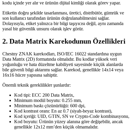
kodu içinde yer alır ve ürünün dijital kimliği olarak görev yapar.
Etiketin doğru şekilde tasarlanması, üretici, distribütör, gümrük ve
son kullanıcı tarafından ürünün doğrulanabilmesini sağlar.
Dolayısıyla, etiket yalnızca bir bilgi taşıyıcısı değil, aynı zamanda
yasal bir güvenlik unsuru olarak işlev görür.
2. Data Matrix Karekodunun Özellikleri
Chestny ZNAK karekodları, ISO/IEC 16022 standardına uygun
Data Matrix (2D) formatında olmalıdır. Bu kodlar yüksek veri
yoğunluğu ve hata düzeltme kabiliyeti sayesinde küçük alanlarda
bile güvenli bilgi aktarımı sağlar. Karekod, genellikle 14x14 veya
16x16 hücre yapısına sahiptir.
Önemli teknik gereklilikler şunlardır:
Kod tipi: ECC 200 Data Matrix,
Minimum modül boyutu: 0.255 mm,
Minimum baskı çözünürlüğü: 600 dpi,
Kod kontrast oranı: En az 0.7 (siyah-beyaz kontrast),
Kod içeriği: UID, GTIN, SN ve Crypto-Code kombinasyonu,
Kod boyutu: Ürünün yüzey alanına göre değişebilir, ancak
genellikle 12x12 mm’den küçük olmamalıdır.