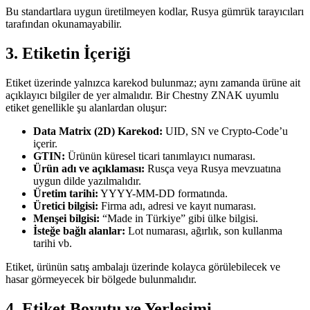
Bu standartlara uygun üretilmeyen kodlar, Rusya gümrük tarayıcıları
tarafından okunamayabilir.
3. Etiketin İçeriği
Etiket üzerinde yalnızca karekod bulunmaz; aynı zamanda ürüne ait
açıklayıcı bilgiler de yer almalıdır. Bir Chestny ZNAK uyumlu
etiket genellikle şu alanlardan oluşur:
Data Matrix (2D) Karekod:
UID, SN ve Crypto-Code’u
içerir.
GTIN:
Ürünün küresel ticari tanımlayıcı numarası.
Ürün adı ve açıklaması:
Rusça veya Rusya mevzuatına
uygun dilde yazılmalıdır.
Üretim tarihi:
YYYY-MM-DD formatında.
Üretici bilgisi:
Firma adı, adresi ve kayıt numarası.
Menşei bilgisi:
“Made in Türkiye” gibi ülke bilgisi.
İsteğe bağlı alanlar:
Lot numarası, ağırlık, son kullanma
tarihi vb.
Etiket, ürünün satış ambalajı üzerinde kolayca görülebilecek ve
hasar görmeyecek bir bölgede bulunmalıdır.
4. Etiket Boyutu ve Yerleşimi