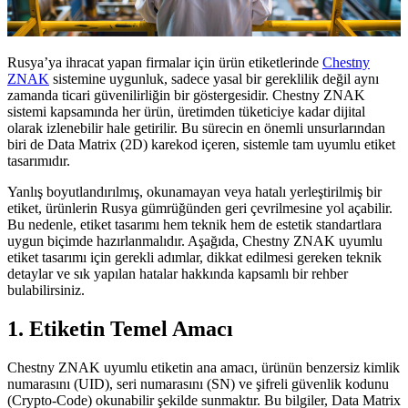
Rusya’ya ihracat yapan firmalar için ürün etiketlerinde
Chestny
ZNAK
sistemine uygunluk, sadece yasal bir gereklilik değil aynı
zamanda ticari güvenilirliğin bir göstergesidir. Chestny ZNAK
sistemi kapsamında her ürün, üretimden tüketiciye kadar dijital
olarak izlenebilir hale getirilir. Bu sürecin en önemli unsurlarından
biri de Data Matrix (2D) karekod içeren, sistemle tam uyumlu etiket
tasarımıdır.
Yanlış boyutlandırılmış, okunamayan veya hatalı yerleştirilmiş bir
etiket, ürünlerin Rusya gümrüğünden geri çevrilmesine yol açabilir.
Bu nedenle, etiket tasarımı hem teknik hem de estetik standartlara
uygun biçimde hazırlanmalıdır. Aşağıda, Chestny ZNAK uyumlu
etiket tasarımı için gerekli adımlar, dikkat edilmesi gereken teknik
detaylar ve sık yapılan hatalar hakkında kapsamlı bir rehber
bulabilirsiniz.
1. Etiketin Temel Amacı
Chestny ZNAK uyumlu etiketin ana amacı, ürünün benzersiz kimlik
numarasını (UID), seri numarasını (SN) ve şifreli güvenlik kodunu
(Crypto-Code) okunabilir şekilde sunmaktır. Bu bilgiler, Data Matrix