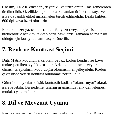
Chestny ZNAK etiketleri, dayanıklı ve uzun ömürlü malzemelerden
üretilmelidir. Özellikle dış ortamda kullanılan ürünlerde, suya ve
ısıya dayanıklı etiket malzemeleri tercih edilmelidir. Baskı kalitesi
600 dpi veya üzeri olmalıdır.
Etiketler lazer yazıcı, termal transfer yazıcı veya inkjet sistemlerle
üretilebilir. Ancak mürekkep bazlı baskılarda, zamanla solma riski
olduğu için koruyucu laminasyon önerilir.
7. Renk ve Kontrast Seçimi
Data Matrix kodunun arka planı beyaz, kodun kendisi ise koyu
renkte (tercihen siyah) olmalıdır. Arka planın desenli veya renkli
olması, tarayıcıların kodu doğru okumasını engelleyebilir. Kodun
çevresinde yeterli kontrast bulunması zorunludur.
Gümrük tarayıcıları düşük kontrastlı kodları “okunamıyor” olarak
işaretleyebilir. Bu nedenle, tasarım aşamasında renk dengelemesi
mutlaka yapılmalıdır.
8. Dil ve Mevzuat Uyumu
Rusya mevzuatına göre etiket üzerindeki zorunlu bilgiler Rusça