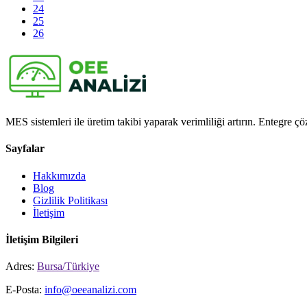
24
25
26
MES sistemleri ile üretim takibi yaparak verimliliği artırın. Entegre çöz
Sayfalar
Hakkımızda
Blog
Gizlilik Politikası
İletişim
İletişim Bilgileri
Adres:
Bursa/Türkiye
E-Posta:
info@oeeanalizi.com