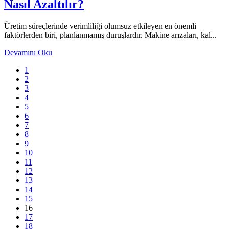
Nasıl Azaltılır?
Üretim süreçlerinde verimliliği olumsuz etkileyen en önemli
faktörlerden biri, planlanmamış duruşlardır. Makine arızaları, kal...
Devamını Oku
1
2
3
4
5
6
7
8
9
10
11
12
13
14
15
16
17
18